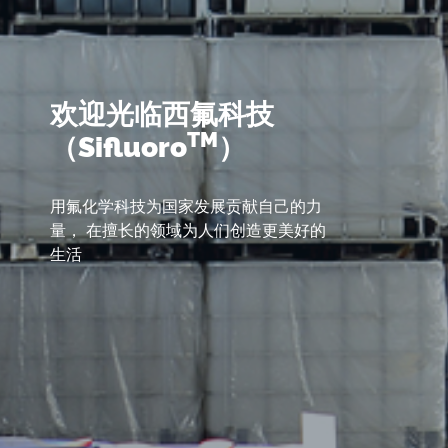
欢迎光临西氟科技
TM
（Sifluoro
）
用氟化学科技为国家发展贡献自己的力
量， 在擅长的领域为人们创造更美好的
生活